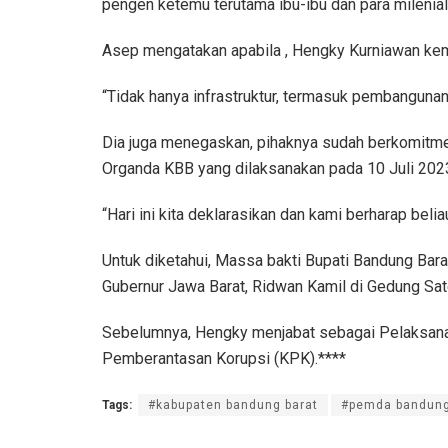
pengen ketemu terutama ibu-ibu dan para milenial,
Asep mengatakan apabila , Hengky Kurniawan kemb
“Tidak hanya infrastruktur, termasuk pembangunan 
Dia juga menegaskan, pihaknya sudah berkomitmen
Organda KBB yang dilaksanakan pada 10 Juli 202
“Hari ini kita deklarasikan dan kami berharap beli
Untuk diketahui, Massa bakti Bupati Bandung Bar
Gubernur Jawa Barat, Ridwan Kamil di Gedung Sa
Sebelumnya, Hengky menjabat sebagai Pelaksana t
Pemberantasan Korupsi (KPK).****
Tags:
#kabupaten bandung barat
#pemda bandung