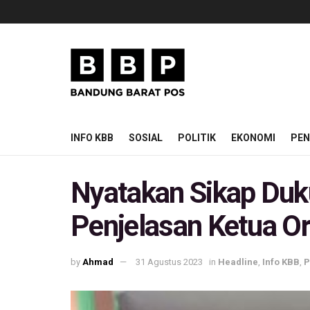
INFO KBB
SOSIAL
POLITIK
EKONOMI
PEN
Nyatakan Sikap Duk
Penjelasan Ketua O
by
Ahmad
31 Agustus 2023
in
Headline
,
Info KBB
,
P