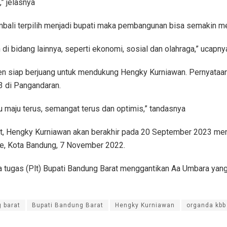
” jelasnya
ali terpilih menjadi bupati maka pembangunan bisa semakin mera
di bidang lainnya, seperti ekonomi, sosial dan olahraga,” ucapny
 siap berjuang untuk mendukung Hengky Kurniawan. Pernyataan s
3 di Pangandaran.
au maju terus, semangat terus dan optimis,” tandasnya
at, Hengky Kurniawan akan berakhir pada 20 September 2023 mend
te, Kota Bandung, 7 November 2022.
ugas (Plt) Bupati Bandung Barat menggantikan Aa Umbara yang 
 barat
Bupati Bandung Barat
Hengky Kurniawan
organda kbb