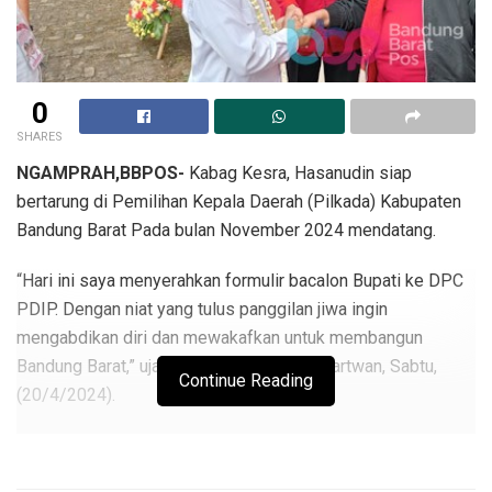
0
SHARES
NGAMPRAH,BBPOS-
Kabag Kesra, Hasanudin siap
bertarung di Pemilihan Kepala Daerah (Pilkada) Kabupaten
Bandung Barat Pada bulan November 2024 mendatang.
“Hari ini saya menyerahkan formulir bacalon Bupati ke DPC
PDIP. Dengan niat yang tulus panggilan jiwa ingin
mengabdikan diri dan mewakafkan untuk membangun
Bandung Barat,” ujar Hasanudin ditemui Wartwan, Sabtu,
Continue Reading
(20/4/2024).
Ia mengatakan, jika dirinya masih 1 tahun lebih lagi
menjalankan tugasnya sebagai ASN aktif di KBB dan akan