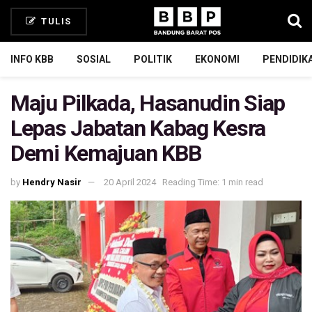
TULIS
INFO KBB
SOSIAL
POLITIK
EKONOMI
PENDIDIK
Maju Pilkada, Hasanudin Siap
Lepas Jabatan Kabag Kesra
Demi Kemajuan KBB
by
Hendry Nasir
20 April 2024
Reading Time: 1 min read