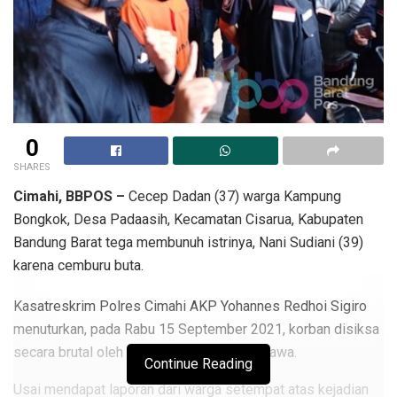
0
SHARES
Cimahi, BBPOS –
Cecep Dadan (37) warga Kampung
Bongkok, Desa Padaasih, Kecamatan Cisarua, Kabupaten
Bandung Barat tega membunuh istrinya, Nani Sudiani (39)
karena cemburu buta.
Kasatreskrim Polres Cimahi AKP Yohannes Redhoi Sigiro
menuturkan, pada Rabu 15 September 2021, korban disiksa
secara brutal oleh cecep hingga tak bernyawa.
Continue Reading
Usai mendapat laporan dari warga setempat atas kejadian