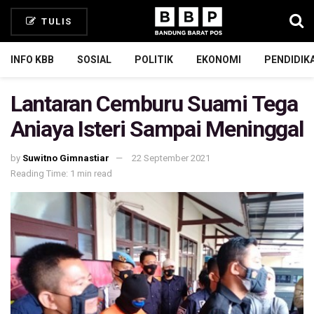
TULIS
INFO KBB
SOSIAL
POLITIK
EKONOMI
PENDIDIK
Lantaran Cemburu Suami Tega
Aniaya Isteri Sampai Meninggal
by
Suwitno Gimnastiar
22 September 2021
Reading Time: 1 min read