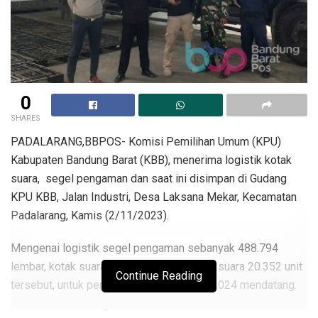
0
SHARES
PADALARANG,BBPOS- Komisi Pemilihan Umum (KPU)
Kabupaten Bandung Barat (KBB), menerima logistik kotak
suara, segel pengaman dan saat ini disimpan di Gudang
KPU KBB, Jalan Industri, Desa Laksana Mekar, Kecamatan
Padalarang, Kamis (2/11/2023).
Mengenai logistik segel pengaman sebanyak 488.794
lembar, kotak suara 25.472 unit serta bilik suara 20.352 unit
Continue Reading
tersebut, untuk penyelenggaraan Pemilu 2024 mendatang.
Ketua KPU KBB, Rifqi A Sulaeman menyebutkan logistik