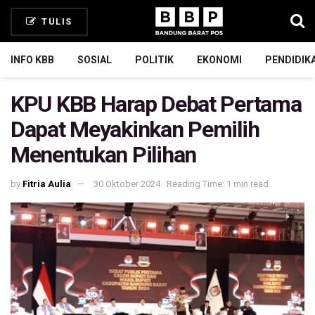
TULIS
INFO KBB
SOSIAL
POLITIK
EKONOMI
PENDIDIK
KPU KBB Harap Debat Pertama
Dapat Meyakinkan Pemilih
Menentukan Pilihan
by
Fitria Aulia
30 Oktober 2024
Reading Time: 1 min read