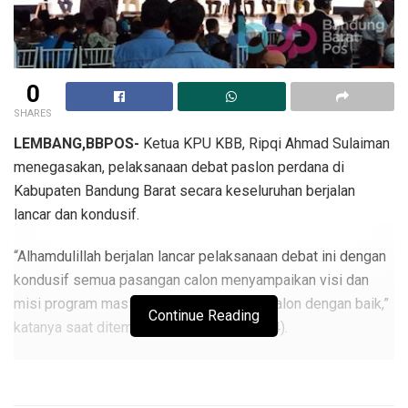
0
SHARES
LEMBANG,BBPOS-
Ketua KPU KBB, Ripqi Ahmad Sulaiman
menegasakan, pelaksanaan debat paslon perdana di
Kabupaten Bandung Barat secara keseluruhan berjalan
lancar dan kondusif.
“Alhamdulillah berjalan lancar pelaksanaan debat ini dengan
kondusif semua pasangan calon menyampaikan visi dan
misi program masing-masing pasangan calon dengan baik,”
Continue Reading
katanya saat ditemui, Selasa (29/10/2024).
Ia mengatakan, pelaksanaan kegiatan debat paslon tersebut
diharapkan visi misi yang disampaikan para kadidat ini bisa