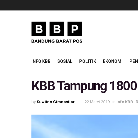
INFO KBB
SOSIAL
POLITIK
EKONOMI
PEN
KBB Tampung 1800 
by
Suwitno Gimnastiar
22 Maret 2019
in
Info KBB
R