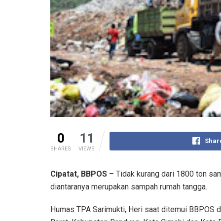
0
11
Shar
SHARES
VIEWS
Cipatat, BBPOS –
Tidak kurang dari 1800 ton s
diantaranya merupakan sampah rumah tangga.
Humas TPA Sarimukti, Heri saat ditemui BBPOS d