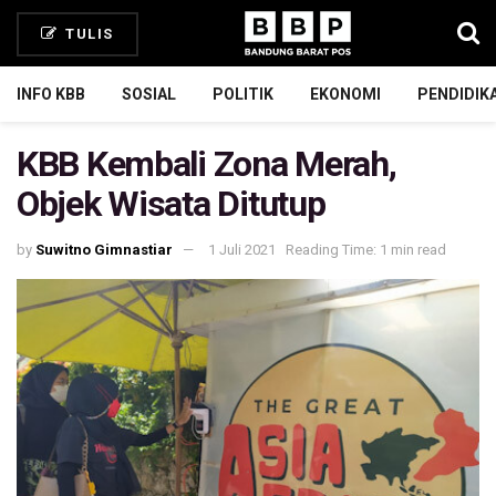
TULIS
INFO KBB
SOSIAL
POLITIK
EKONOMI
PENDIDIK
KBB Kembali Zona Merah,
Objek Wisata Ditutup
by
Suwitno Gimnastiar
1 Juli 2021
Reading Time: 1 min read