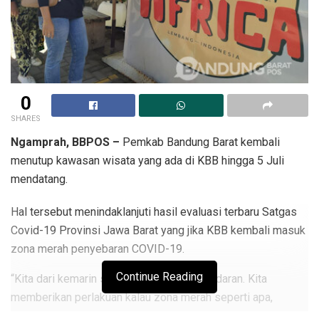
0
SHARES
Ngamprah, BBPOS –
Pemkab Bandung Barat kembali
menutup kawasan wisata yang ada di KBB hingga 5 Juli
mendatang.
Hal tersebut menindaklanjuti hasil evaluasi terbaru Satgas
Covid-19 Provinsi Jawa Barat yang jika KBB kembali masuk
zona merah penyebaran COVID-19.
Continue Reading
“Kita dari kemarin sudah membuat surat edaran. Kita
memberikan perlakuan kalau zona merah seperti apa,
orange, dan kuning seperti apa. Untuk yang kemarin itu