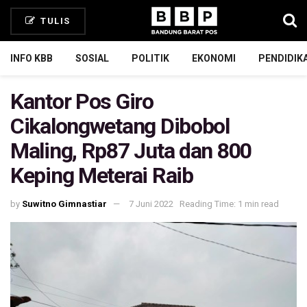
TULIS
INFO KBB
SOSIAL
POLITIK
EKONOMI
PENDIDIK
Kantor Pos Giro
Cikalongwetang Dibobol
Maling, Rp87 Juta dan 800
Keping Meterai Raib
by
Suwitno Gimnastiar
7 Juni 2022
Reading Time: 1 min read