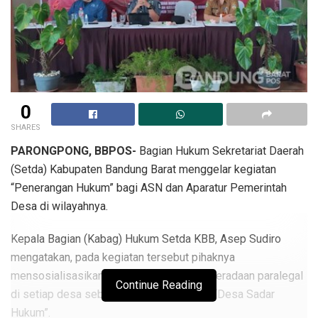
0
SHARES
PARONGPONG, BBPOS-
Bagian Hukum Sekretariat Daerah
(Setda) Kabupaten Bandung Barat menggelar kegiatan
“Penerangan Hukum” bagi ASN dan Aparatur Pemerintah
Desa di wilayahnya.
Kepala Bagian (Kabag) Hukum Setda KBB, Asep Sudiro
mengatakan, pada kegiatan tersebut pihaknya
mensosialisasikan terkait pentingnya keberadaan paralegal
Continue Reading
di setiap desa sebagai salah satu syarat “Desa Sadar
Hukum”.