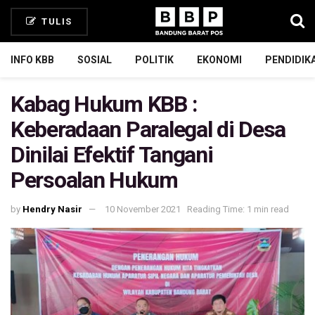
TULIS
INFO KBB
SOSIAL
POLITIK
EKONOMI
PENDIDIK
Kabag Hukum KBB :
Keberadaan Paralegal di Desa
Dinilai Efektif Tangani
Persoalan Hukum
by
Hendry Nasir
10 November 2021
Reading Time: 1 min read