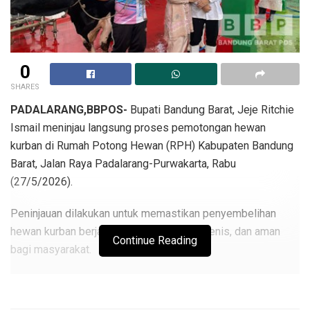
0
SHARES
PADALARANG,BBPOS-
Bupati Bandung Barat, Jeje Ritchie
Ismail meninjau langsung proses pemotongan hewan
kurban di Rumah Potong Hewan (RPH) Kabupaten Bandung
Barat, Jalan Raya Padalarang-Purwakarta, Rabu
(27/5/2026).
Peninjauan dilakukan untuk memastikan penyembelihan
hewan kurban berjalan sesuai syariat, higienis, dan aman
Continue Reading
bagi masyarakat.
Dalam kegiatan tersebut, Jeje didampingi istrinya, Syahnaz
Sadiqah, serta Wakil Bupati Bandung Barat, Asep Ismail.