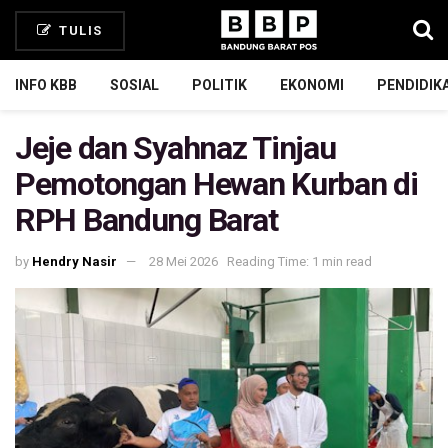
TULIS
INFO KBB
SOSIAL
POLITIK
EKONOMI
PENDIDIK
Jeje dan Syahnaz Tinjau
Pemotongan Hewan Kurban di
RPH Bandung Barat
by
Hendry Nasir
28 Mei 2026
Reading Time: 1 min read