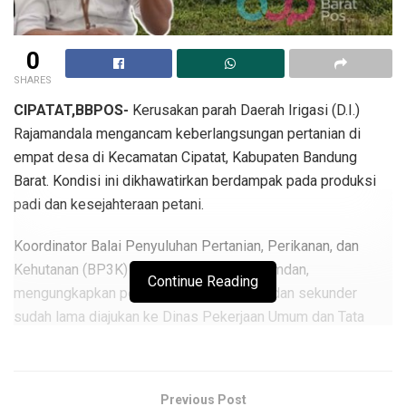
0
SHARES
CIPATAT,BBPOS-
Kerusakan parah Daerah Irigasi (D.I.)
Rajamandala mengancam keberlangsungan pertanian di
empat desa di Kecamatan Cipatat, Kabupaten Bandung
Barat. Kondisi ini dikhawatirkan berdampak pada produksi
padi dan kesejahteraan petani.
Koordinator Balai Penyuluhan Pertanian, Perikanan, dan
Kehutanan (BP3K) Kecamatan Cipatat, Ramdan,
Continue Reading
mengungkapkan perbaikan irigasi primer dan sekunder
sudah lama diajukan ke Dinas Pekerjaan Umum dan Tata
Ruang (PUTR), namun belum ada respons serius.
“Banyak titik longsor di D.I. Rajamandala, dan normalisasi
Previous Post
yang kami ajukan ke PUTR belum ditanggapi. Jika kerusakan