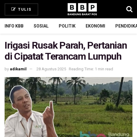
TULIS
INFO KBB
SOSIAL
POLITIK
EKONOMI
PENDIDIK
Irigasi Rusak Parah, Pertanian
di Cipatat Terancam Lumpuh
by
adikamil
28 Agustus 2025
Reading Time: 1 min read