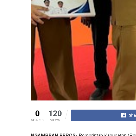
0
120
Sha
SHARES
VIEWS
NGAMPRAH,BBPOS-
Pemerintah Kabupaten (Pem