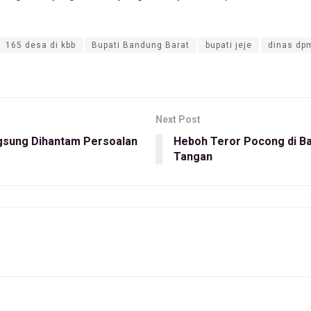
165 desa di kbb
Bupati Bandung Barat
bupati jeje
dinas dp
Next Post
ngsung Dihantam Persoalan
Heboh Teror Pocong di Ban
Tangan