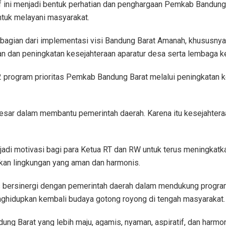
ntif ini menjadi bentuk perhatian dan penghargaan Pemkab Bandu
untuk melayani masyarakat.
bagian dari implementasi visi Bandung Barat Amanah, khususn
n dan peningkatan kesejahteraan aparatur desa serta lembaga 
 32 program prioritas Pemkab Bandung Barat melalui peningkat
esar dalam membantu pemerintah daerah. Karena itu kesejahtera
njadi motivasi bagi para Ketua RT dan RW untuk terus meningka
kan lingkungan yang aman dan harmonis.
rus bersinergi dengan pemerintah daerah dalam mendukung prog
enghidupkan kembali budaya gotong royong di tengah masyarakat.
 Barat yang lebih maju, agamis, nyaman, aspiratif, dan harmon