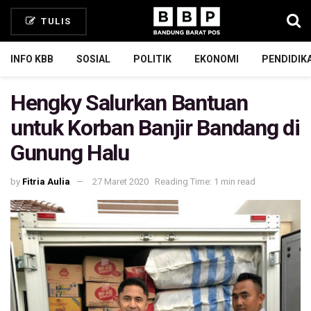
TULIS
INFO KBB
SOSIAL
POLITIK
EKONOMI
PENDIDIK
Hengky Salurkan Bantuan
untuk Korban Banjir Bandang di
Gunung Halu
by
Fitria Aulia
27 Maret 2020
Reading Time: 1 min read