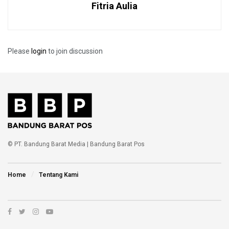
Fitria Aulia
“Tetap waspada dan jaga kebersihan lingkungan sekitar
kita,”pungkasnya.
Tags:
Hengki kurniawan
Kabupapaten bandung barat
Please
login
to join discussion
Sembako
Wakil Bupati KBB
© PT. Bandung Barat Media | Bandung Barat Pos
Home
Tentang Kami