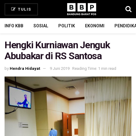
TULIS
INFO KBB
SOSIAL
POLITIK
EKONOMI
PENDIDIK
Hengki Kurniawan Jenguk
Abubakar di RS Santosa
by
Hendra Hidayat
9 Juni 2019
Reading Time: 1 min read