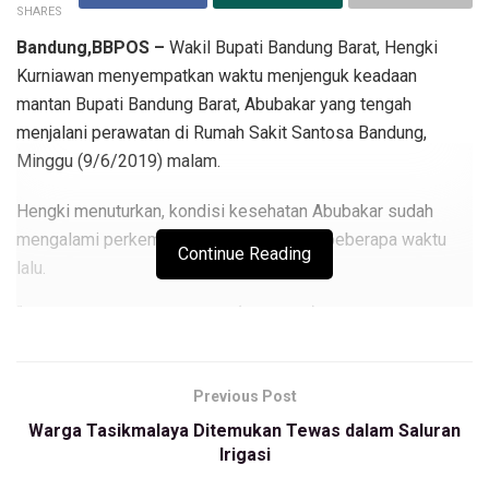
SHARES
Bandung,BBPOS –
Wakil Bupati Bandung Barat, Hengki
Kurniawan menyempatkan waktu menjenguk keadaan
mantan Bupati Bandung Barat, Abubakar yang tengah
menjalani perawatan di Rumah Sakit Santosa Bandung,
Minggu (9/6/2019) malam.
Hengki menuturkan, kondisi kesehatan Abubakar sudah
mengalami perkembangan dibandingkan beberapa waktu
Continue Reading
lalu.
“Alhamdulillah kondisi beliau (Abubakar) terlihat segar,
sehat,”katanya pada BBPOS melalui pesan whataapps,
Minggu, (9/6/2019).
Previous Post
Ia menjelaskan, kurang lebih sekitar 40 menit berbincang
Warga Tasikmalaya Ditemukan Tewas dalam Saluran
dengan Abubakar, membahas berbagai hal terkait Kabupaten
Irigasi
Bandung Barat.