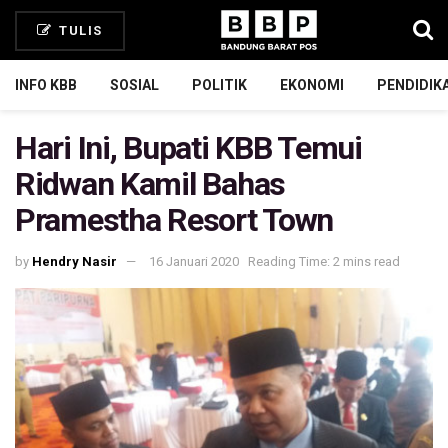
TULIS
INFO KBB
SOSIAL
POLITIK
EKONOMI
PENDIDIK
Hari Ini, Bupati KBB Temui
Ridwan Kamil Bahas
Pramestha Resort Town
by
Hendry Nasir
16 Januari 2020
Reading Time: 2 mins read