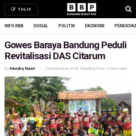
TULIS
INFO KBB
SOSIAL
POLITIK
EKONOMI
PENDIDIK
Gowes Baraya Bandung Peduli
Revitalisasi DAS Citarum
by
Hendry Nasir
24 Desember 2018
Reading Time: 2 mins read