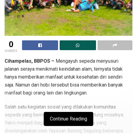
0
SHARES
Cihampelas, BBPOS –
Mengayuh sepeda menyusuri
jalanan seraya menikmati keindahan alam, ternyata tidak
hanya memberikan manfaat untuk kesehatan diri sendiri
saja. Namun dari hobi tersebut bisa memberikan banyak
manfaat bagi orang lain dan lingkungan.
Salah satu kegiatan sosial yang dilakukan komunitas
sepeda yang bernama Gowes Baraya Bandung misalnya.
Continue Reading
Yakni menjadi bagian dalam acara ecolitera yang
diselengarakan oleh Yayasan Bening Saguling beberapa