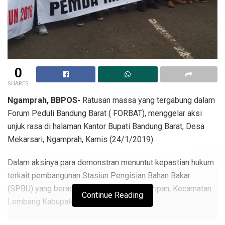
0
SHARES
Ngamprah, BBPOS-
Ratusan massa yang tergabung dalam
Forum Peduli Bandung Barat ( FORBAT), menggelar aksi
unjuk rasa di halaman Kantor Bupati Bandung Barat, Desa
Mekarsari, Ngamprah, Kamis (24/1/2019).
Dalam aksinya para demonstran menuntut kepastian hukum
terkait pembangunan Stasiun Pengisian Bahan Bakar
(SPBU) yang berada di desa Gudang kahuripan, Kecamatan
Continue Reading
Lembang Kabupaten Bandung Barat.
Pasalnya, pembangunan SPBU tersebut telah melanggar