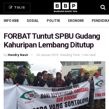
TULIS
INFO KBB
SOSIAL
POLITIK
EKONOMI
PENDIDIK
FORBAT Tuntut SPBU Gudang
Kahuripan Lembang Ditutup
by
Hendry Nasir
24 Januari 2019
Reading Time: 1 min read