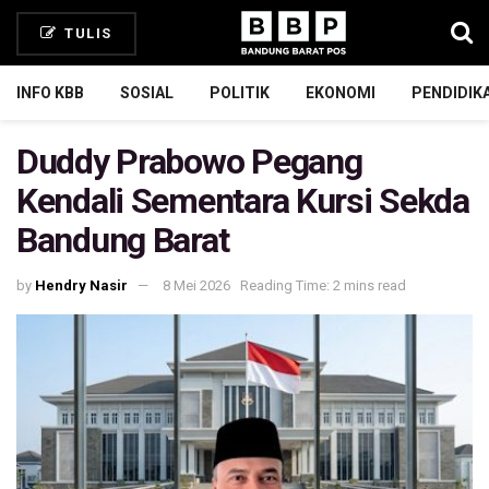
TULIS
INFO KBB
SOSIAL
POLITIK
EKONOMI
PENDIDIK
Duddy Prabowo Pegang
Kendali Sementara Kursi Sekda
Bandung Barat
by
Hendry Nasir
8 Mei 2026
Reading Time: 2 mins read