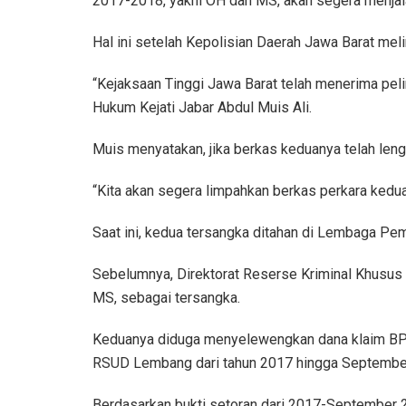
2017-2018, yakni OH dan MS, akan segera menjal
Hal ini setelah Kepolisian Daerah Jawa Barat mel
“Kejaksaan Tinggi Jawa Barat telah menerima peli
Hukum Kejati Jabar Abdul Muis Ali.
Muis menyatakan, jika berkas keduanya telah len
“Kita akan segera limpahkan berkas perkara kedua
Saat ini, kedua tersangka ditahan di Lembaga Pe
Sebelumnya, Direktorat Reserse Kriminal Khus
MS, sebagai tersangka.
Keduanya diduga menyelewengkan dana klaim BP
RSUD Lembang dari tahun 2017 hingga September
Berdasarkan bukti setoran dari 2017-September 2