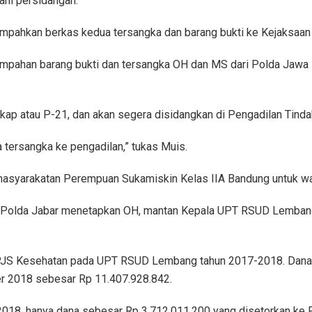
ani persidangan.
impahkan berkas kedua tersangka dan barang bukti ke Kejaksaan 
mpahan barang bukti dan tersangka OH dan MS dari Polda Jawa Ba
gkap atau P-21, dan akan segera disidangkan di Pengadilan Tind
 tersangka ke pengadilan,” tukas Muis.
masyarakatan Perempuan Sukamiskin Kelas IIA Bandung untuk wak
us Polda Jabar menetapkan OH, mantan Kepala UPT RSUD Lemba
JS Kesehatan pada UPT RSUD Lembang tahun 2017-2018. Dana 
 2018 sebesar Rp ‪11.407.928.842‬.
018, hanya dana sebesar Rp 3.712.011.200 yang disetorkan ke 