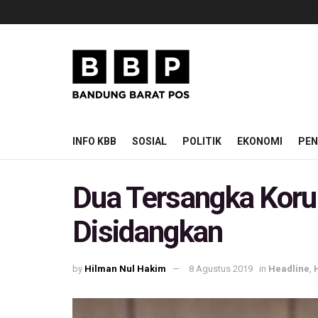
INFO KBB
SOSIAL
POLITIK
EKONOMI
PEN
Dua Tersangka Kor
Disidangkan
by
Hilman Nul Hakim
8 Agustus 2019
in
Headline
,