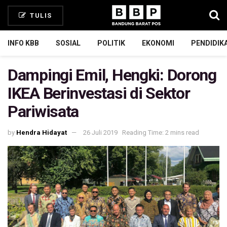
TULIS
INFO KBB
SOSIAL
POLITIK
EKONOMI
PENDIDIK
Dampingi Emil, Hengki: Dorong
IKEA Berinvestasi di Sektor
Pariwisata
by
Hendra Hidayat
26 Juli 2019
Reading Time: 2 mins read