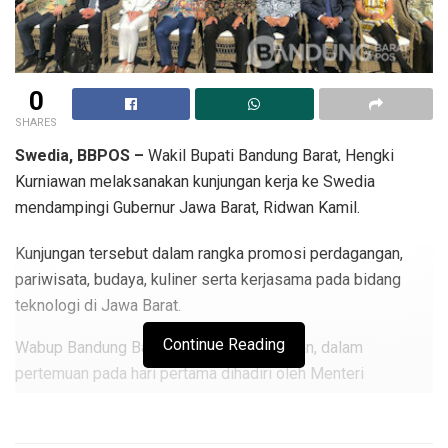
0
SHARES
Swedia, BBPOS –
Wakil Bupati Bandung Barat, Hengki
Kurniawan melaksanakan kunjungan kerja ke Swedia
mendampingi Gubernur Jawa Barat, Ridwan Kamil.
Kunjungan tersebut dalam rangka promosi perdagangan,
pariwisata, budaya, kuliner serta kerjasama pada bidang
teknologi di Jawa Barat.
Continue Reading
Wabup Bandung Barat, Hengki menjelaskan, dalam
pertemuan pada hari pertama dihadiri oleh Menteri
Perdagangan Swedia, Duta Besar kedua Negara, Pelaku
Usaha dan lain lain.