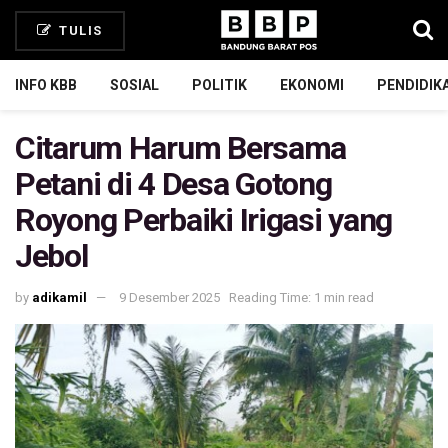
TULIS
INFO KBB
SOSIAL
POLITIK
EKONOMI
PENDIDIK
Citarum Harum Bersama
Petani di 4 Desa Gotong
Royong Perbaiki Irigasi yang
Jebol
by
adikamil
9 Desember 2025
Reading Time: 1 min read