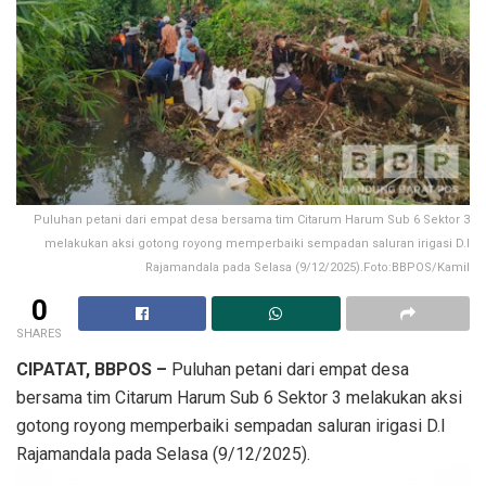
Puluhan petani dari empat desa bersama tim Citarum Harum Sub 6 Sektor 3
melakukan aksi gotong royong memperbaiki sempadan saluran irigasi D.I
Rajamandala pada Selasa (9/12/2025).Foto:BBPOS/Kamil
0
SHARES
CIPATAT, BBPOS –
Puluhan petani dari empat desa
bersama tim Citarum Harum Sub 6 Sektor 3 melakukan aksi
gotong royong memperbaiki sempadan saluran irigasi D.I
Rajamandala pada Selasa (9/12/2025).