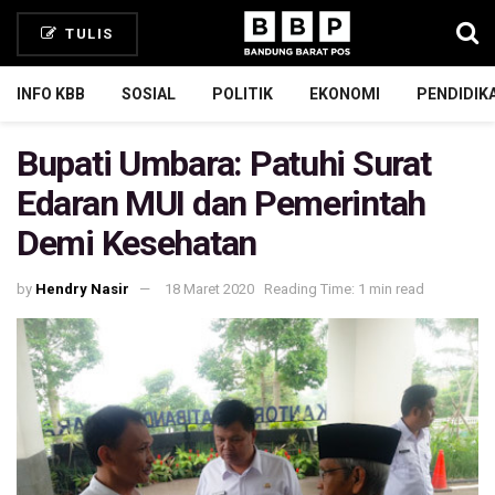
TULIS
INFO KBB
SOSIAL
POLITIK
EKONOMI
PENDIDIK
Bupati Umbara: Patuhi Surat
Edaran MUI dan Pemerintah
Demi Kesehatan
by
Hendry Nasir
18 Maret 2020
Reading Time: 1 min read