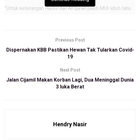
“Untuk keterangan Hadis dan Al Quran pasti MUI lebih tahu
dalilnya, jadi diperbolehkan salat di rumah apabila dalam
keadaan darurat,” ujar Bupati KBB Aa Umbara Sutina, Rabu
(18/3/2020).
Previous Post
Umbara pun menegaskan, pemerintah sudah mengeluarkan
Dispernakan KBB Pastikan Hewan Tak Tularkan Covid-
surat edaran kepada seluruh stackholder terkait antisipasi
19
penyebaran virus covid-19. Tidak boleh berkumpul orang
banyak, karena itu sangat cepat sekali untuk penularannya.
Next Post
Jalan Cijamil Makan Korban Lagi, Dua Meninggal Dunia
“Kita kemarin masih salat dhuha berjamaah, nah untuk
3 luka Berat
sekarang kita salat dhuha maupun salat subuh hari Jumat
dilakukan di rumah masing-masing,” kata Umbara.
Selain itu, sejumlah agenda Bupati yang mengundang
banyak massa juga terpaksa dibatalkan mendadak.
Hendry Nasir
Masih kata umbara, Pemda konsisten dengan surat edaran