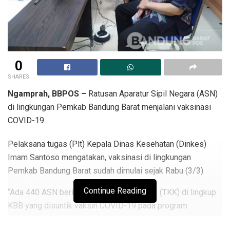
0
SHARES
Ngamprah, BBPOS –
Ratusan Aparatur Sipil Negara (ASN)
di lingkungan Pemkab Bandung Barat menjalani vaksinasi
COVID-19.
Pelaksana tugas (Plt) Kepala Dinas Kesehatan (Dinkes)
Imam Santoso mengatakan, vaksinasi di lingkungan
Pemkab Bandung Barat sudah dimulai sejak Rabu (3/3).
Continue Reading
“Ada 440 ASN berikut tenaga kerja kontrak (TKK) di lingkup
KBB yang disuntik vaksin COVID-19 pada program
vaksinasi tahap pertama ini,” ujar dia kepada BBPOS, Kamis