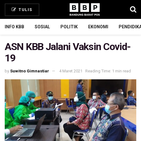
TULIS
INFO KBB
SOSIAL
POLITIK
EKONOMI
PENDIDIK
ASN KBB Jalani Vaksin Covid-
19
by
Suwitno Gimnastiar
4 Maret 2021
Reading Time: 1 min read