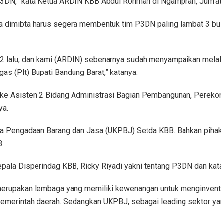
DN,” kata Ketua ARDIN KBB Abdul Rohman di Ngamprah, Jum’at
 dimibta harus segera membentuk tim P3DN paling lambat 3 bula
022 lalu, dan kami (ARDIN) sebenarnya sudah menyampaikan melal
as (Plt) Bupati Bandung Barat,” katanya.
 ke Asisten 2 Bidang Administrasi Bagian Pembangunan, Perek
ya.
 Kerja Pengadaan Barang dan Jasa (UKPBJ) Setda KBB. Bahkan pi
B.
pala Disperindag KBB, Ricky Riyadi yakni tentang P3DN dan kata
N merupakan lembaga yang memiliki kewenangan untuk menginventa
pemerintah daerah. Sedangkan UKPBJ, sebagai leading sektor ya