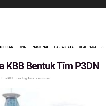
DIDIKAN
OPINI
NASIONAL
PARIWISATA
OLAHRAGA
SE
a KBB Bentuk Tim P3DN
,
Info KBB
Reading Time: 2 mins read