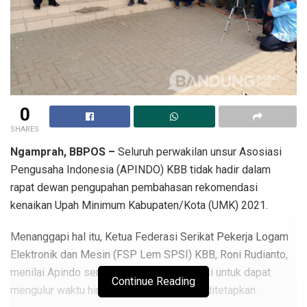
0
SHARES
Ngamprah, BBPOS –
Seluruh perwakilan unsur Asosiasi
Pengusaha Indonesia (APINDO) KBB tidak hadir dalam
rapat dewan pengupahan pembahasan rekomendasi
kenaikan Upah Minimum Kabupaten/Kota (UMK) 2021.
Menanggapi hal itu, Ketua Federasi Serikat Pekerja Logam
Elektronik dan Mesin (FSP Lem SPSI) KBB, Roni Rudianto,
menilai Apindo sengaja permainkan situasi untuk dapat
Continue Reading
mengulur waktu hingga batas akhir harus ditetapkan.