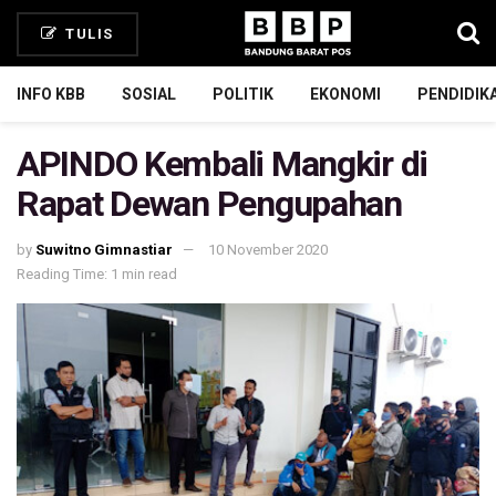
TULIS
INFO KBB
SOSIAL
POLITIK
EKONOMI
PENDIDIK
APINDO Kembali Mangkir di
Rapat Dewan Pengupahan
by
Suwitno Gimnastiar
10 November 2020
Reading Time: 1 min read