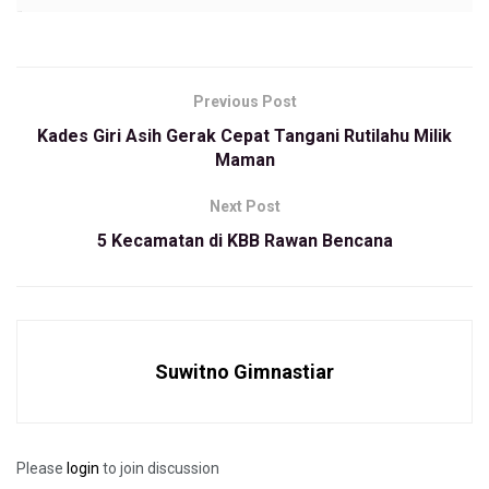
“Dalam beberapa kali pertemuan, pihak Apindo tidak pernah
hadir dengan alasan protokol kesehatan. Padahal di setiap
rapat, kita selalu menerapkan prokes,” ujar Roni.
Previous Post
Roni menjelaskan, meski Apindo tidak hadir, tidak ada
Kades Giri Asih Gerak Cepat Tangani Rutilahu Milik
alasan lagi dewan pengupahan untuk menunda rekomendasi
Maman
kenaikan UMK Bandung Barat tahun 2021.
Next Post
Mengingat saat ini proses penetapan UMK harus dikebut
5 Kecamatan di KBB Rawan Bencana
sampai rapat pleno digelar. Hal tersebut dilakukan supaya
upah minimum kabupaten jelas menjadi produk DPK sesuai
dengan Kepres 107 Tahun 2004.
“Kedepannya untuk mendorong apindo hadir, kita sudah
Suwitno Gimnastiar
menekankan kepada ketua DPK (Iing Solihin) untuk
nelayangkan surat penegasan untuk apindo atau meminta
langsung intruksi bupati supaya apindo dihadirkan,” kata dia.
Please
login
to join discussion
Namun demikian, lanjut Roni, hadir atau tidak hadirnya