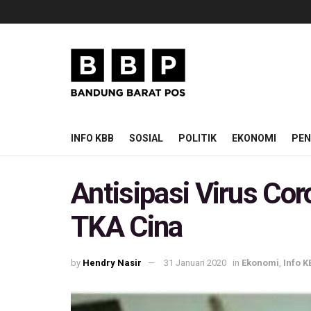
INFO KBB
SOSIAL
POLITIK
EKONOMI
PEN
Antisipasi Virus Co
TKA Cina
by
Hendry Nasir
31 Januari 2020
in
Ekonomi
,
Info 