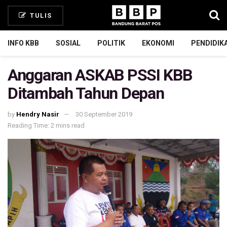
TULIS
INFO KBB
SOSIAL
POLITIK
EKONOMI
PENDIDIK
Anggaran ASKAB PSSI KBB
Ditambah Tahun Depan
by
Hendry Nasir
30 September 2019
Reading Time: 2 mins read