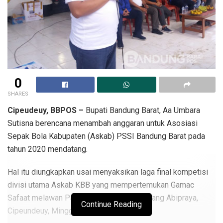
0
SHARES
Cipeudeuy, BBPOS –
Bupati Bandung Barat, Aa Umbara
Sutisna berencana menambah anggaran untuk Asosiasi
Sepak Bola Kabupaten (Askab) PSSI Bandung Barat pada
tahun 2020 mendatang.
Hal itu diungkapkan usai menyaksikan laga final kompetisi
divisi utama Askab KBB yang mempertemukan Gamac
Safaat melawan Parongpong Muda di Lapang Abipraya,
Continue Reading
Cipeundeuy, Minggu (29/9/2019).