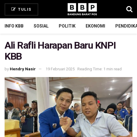
TULIS
INFO KBB
SOSIAL
POLITIK
EKONOMI
PENDIDIK
Ali Rafli Harapan Baru KNPI
KBB
by
Hendry Nasir
19 Februari 2025
Reading Time: 1 min read