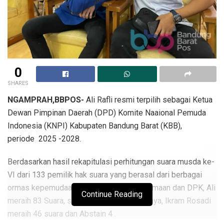
0
SHARES
NGAMPRAH,BBPOS-
Ali Rafli resmi terpilih sebagai Ketua
Dewan Pimpinan Daerah (DPD) Komite Naaional Pemuda
Indonesia (KNPI) Kabupaten Bandung Barat (KBB),
periode 2025 -2028.
Berdasarkan hasil rekapitulasi perhitungan suara musda ke-
VI dari 133 pemilik hak suara yang berasal dari berbagai
ormas kepemudaan, kekaryaan dan keagamaan dan DPK, Ali
Continue Reading
meraih 83 Suara, sementara kandidat lainnya, Ikram Rosadi
meraih 46 suara dan Abstain 4 .