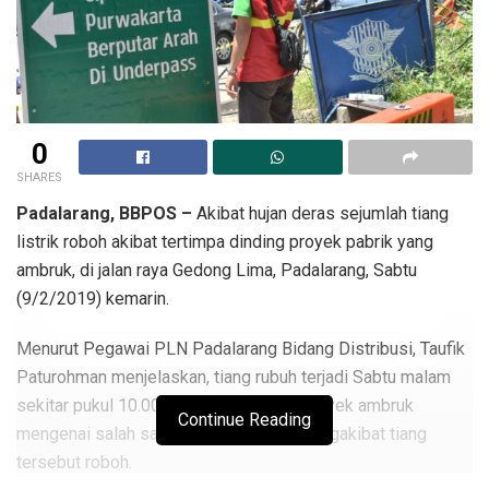
0
SHARES
Padalarang, BBPOS –
Akibat hujan deras sejumlah tiang
listrik roboh akibat tertimpa dinding proyek pabrik yang
ambruk, di jalan raya Gedong Lima, Padalarang, Sabtu
(9/2/2019) kemarin.
Menurut Pegawai PLN Padalarang Bidang Distribusi, Taufik
Paturohman menjelaskan, tiang rubuh terjadi Sabtu malam
sekitar pukul 10.00. Awalnya, tembok proyek ambruk
Continue Reading
mengenai salah satu tiang listrik dan mengakibat tiang
tersebut roboh.