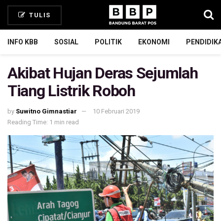
TULIS
INFO KBB
SOSIAL
POLITIK
EKONOMI
PENDIDIK
Akibat Hujan Deras Sejumlah
Tiang Listrik Roboh
by
Suwitno Gimnastiar
10 Februari 2019
Reading Time: 1 min read