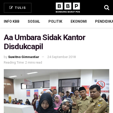
TULIS
INFO KBB
SOSIAL
POLITIK
EKONOMI
PENDIDIK
Aa Umbara Sidak Kantor
Disdukcapil
by
Suwitno Gimnastiar
24 September 2018
Reading Time: 2 mins read