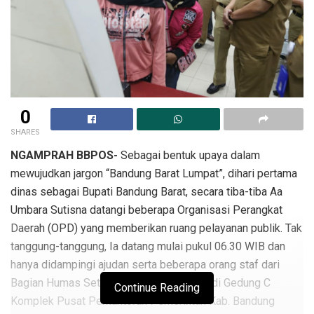
0
SHARES
NGAMPRAH BBPOS-
Sebagai bentuk upaya dalam
mewujudkan jargon “Bandung Barat Lumpat”, dihari pertama
dinas sebagai Bupati Bandung Barat, secara tiba-tiba Aa
Umbara Sutisna datangi beberapa Organisasi Perangkat
Daerah (OPD) yang memberikan ruang pelayanan publik. Tak
tanggung-tanggung, Ia datang mulai pukul 06.30 WIB dan
hanya didampingi ajudan serta beberapa orang staf dari
Bagian Humas Setda Kab. Bandung Barat di Gedung C
Continue Reading
Komplek Pusat Perkantoran Pemerintah Kab. Bandung