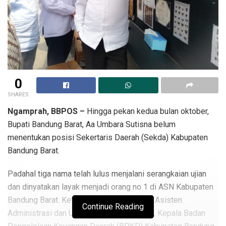
0
SHARES
Ngamprah, BBPOS –
Hingga pekan kedua bulan oktober,
Bupati Bandung Barat, Aa Umbara Sutisna belum
menentukan posisi Sekertaris Daerah (Sekda) Kabupaten
Bandung Barat.
Padahal tiga nama telah lulus menjalani serangkaian ujian
dan dinyatakan layak menjadi orang no 1 di ASN Kabupaten
Bandung Barat. Ketiganya tersebut adalah Asisten
Continue Reading
Administrasi dan Umum, Agustina Piryanti, Kepala Badan