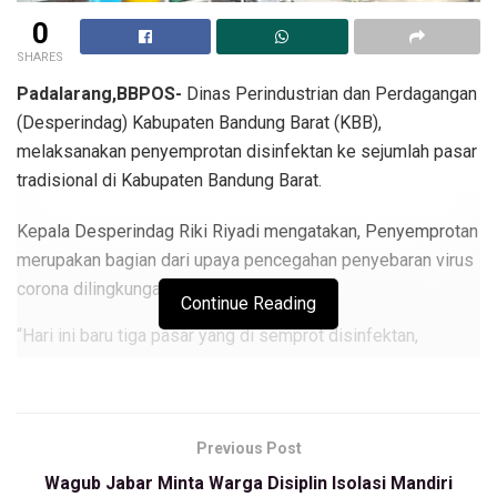
0
SHARES
Padalarang,BBPOS-
Dinas Perindustrian dan Perdagangan
(Desperindag) Kabupaten Bandung Barat (KBB),
melaksanakan penyemprotan disinfektan ke sejumlah pasar
tradisional di Kabupaten Bandung Barat.
Kepala Desperindag Riki Riyadi mengatakan, Penyemprotan
merupakan bagian dari upaya pencegahan penyebaran virus
corona dilingkungan pasar.
Continue Reading
“Hari ini baru tiga pasar yang di semprot disinfektan,
diantaranya, Pasar Sindangkerta, Pasar Cililin dan Pasar
Batujajar,” ujarnya saat dihubungi BBPOS, Rabu (25/3/2020)
Masih kata Riki,pasar sebagai tempat berkumpulnya banyak
Previous Post
orang, antara penjual dan pembeli. Maka dari itu harus
Wagub Jabar Minta Warga Disiplin Isolasi Mandiri