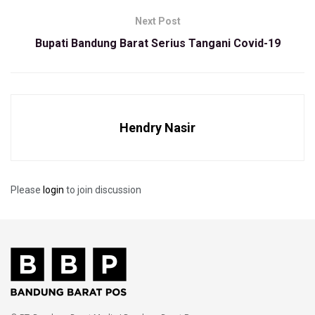
pihaknya proaktif mencegah penyebaran dengan memutus
mata rantai covid-19.
Next Post
Bupati Bandung Barat Serius Tangani Covid-19
Hendry Nasir
Please
login
to join discussion
“Kami menghimbau kepada pedagang untuk memakai
masker demi keamanan diri dan tak lupa menyiapakn
sanitezer dan mencuci tangan pake sabun,” katanya