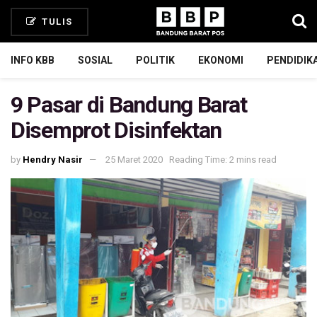
TULIS
INFO KBB
SOSIAL
POLITIK
EKONOMI
PENDIDIK
9 Pasar di Bandung Barat
Disemprot Disinfektan
by
Hendry Nasir
25 Maret 2020
Reading Time: 2 mins read