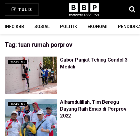
TULIS
INFO KBB
SOSIAL
POLITIK
EKONOMI
PENDIDIK
Tag:
tuan rumah porprov
Cabor Panjat Tebing Gondol 3
HEADLINE
Medali
Alhamdulillah, Tim Beregu
HEADLINE
Dayung Raih Emas di Porprov
2022