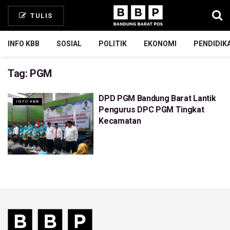
TULIS
INFO KBB
SOSIAL
POLITIK
EKONOMI
PENDIDIK
Tag:
PGM
DPD PGM Bandung Barat Lantik
INFO KBB
Pengurus DPC PGM Tingkat
Kecamatan