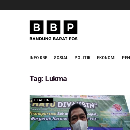
INFO KBB
SOSIAL
POLITIK
EKONOMI
PEN
Tag:
Lukma
HEADLINE