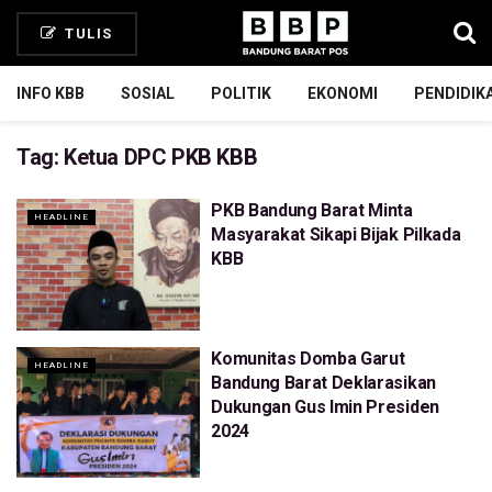
TULIS
INFO KBB
SOSIAL
POLITIK
EKONOMI
PENDIDIK
Tag:
Ketua DPC PKB KBB
PKB Bandung Barat Minta
HEADLINE
Masyarakat Sikapi Bijak Pilkada
KBB
Komunitas Domba Garut
HEADLINE
Bandung Barat Deklarasikan
Dukungan Gus Imin Presiden
2024