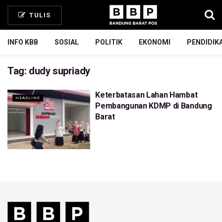
TULIS
INFO KBB
SOSIAL
POLITIK
EKONOMI
PENDIDIK
Tag:
dudy supriady
Keterbatasan Lahan Hambat
HEADLINE
Pembangunan KDMP di Bandung
Barat