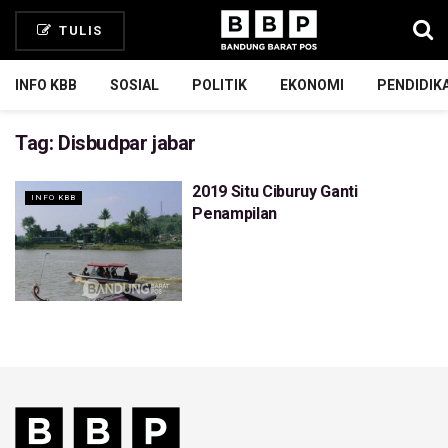
TULIS
INFO KBB
SOSIAL
POLITIK
EKONOMI
PENDIDIK
Tag:
Disbudpar jabar
2019 Situ Ciburuy Ganti
INFO KBB
Penampilan