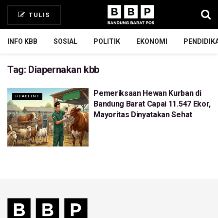
TULIS
INFO KBB
SOSIAL
POLITIK
EKONOMI
PENDIDIK
Tag:
Diapernakan kbb
Pemeriksaan Hewan Kurban di
HEADLINE
Bandung Barat Capai 11.547 Ekor,
Mayoritas Dinyatakan Sehat