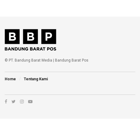
© PT. Bandung Barat Media | Bandung Barat Pos
Home
Tentang Kami