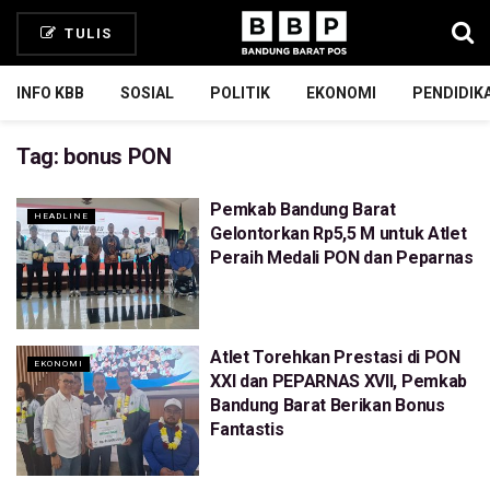
TULIS
INFO KBB
SOSIAL
POLITIK
EKONOMI
PENDIDIK
Tag:
bonus PON
Pemkab Bandung Barat
HEADLINE
Gelontorkan Rp5,5 M untuk Atlet
Peraih Medali PON dan Peparnas
Atlet Torehkan Prestasi di PON
EKONOMI
XXI dan PEPARNAS XVII, Pemkab
Bandung Barat Berikan Bonus
Fantastis