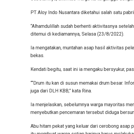
PT Aloy Indo Nusantara diketahui salah satu pabr
“Alhamdulillah sudah berhenti aktivitasnya setel
ditemui di kediamannya, Selasa (23/8/2022).
Ia mengatakan, muntahan asap hasil aktivitas pe
bekas.
Kendati begitu, saat ini ia mengaku bersyukur, p
““Drum itu kan di susun memakai drum besar. Inf
juga dari DLH KBB,” kata Rina.
Ia menjelaskan, sebelumnya warga mayoritas mera
menyebutkan pencemaran tersebut diduga bersumb
Abu hitam pekat yang keluar dari cerobong asap 
itu membuat warga setiap harinya harus melakuk