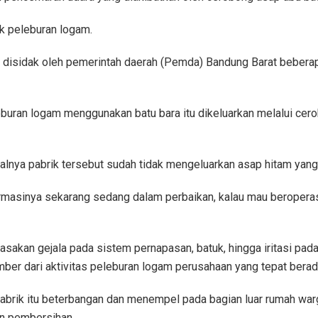
ik peleburan logam.
ah disidak oleh pemerintah daerah (Pemda) Bandung Barat beberapa
leburan logam menggunakan batu bara itu dikeluarkan melalui 
asalnya pabrik tersebut sudah tidak mengeluarkan asap hitam ya
ormasinya sekarang sedang dalam perbaikan, kalau mau beroperas
sakan gejala pada sistem pernapasan, batuk, hingga iritasi pad
er dari aktivitas peleburan logam perusahaan yang tepat bera
pabrik itu beterbangan dan menempel pada bagian luar rumah war
an pembersihan.