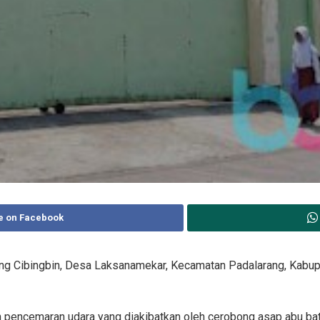
e on Facebook
g Cibingbin, Desa Laksanamekar, Kecamatan Padalarang, Kabupa
n pencemaran udara yang diakibatkan oleh cerobong asap abu batu