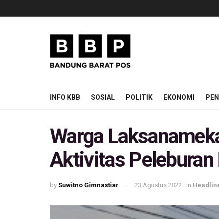
INFO KBB
SOSIAL
POLITIK
EKONOMI
PEN
Warga Laksanamekar
Aktivitas Pelebura
by
Suwitno Gimnastiar
23 Agustus 2022
in
Headlin