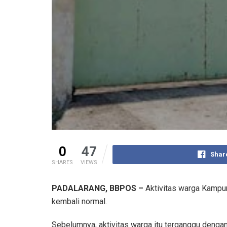
0
47
Shar
SHARES
VIEWS
PADALARANG, BBPOS –
Aktivitas warga Kampun
kembali normal.
Sebelumnya, aktivitas warga itu terganggu denga