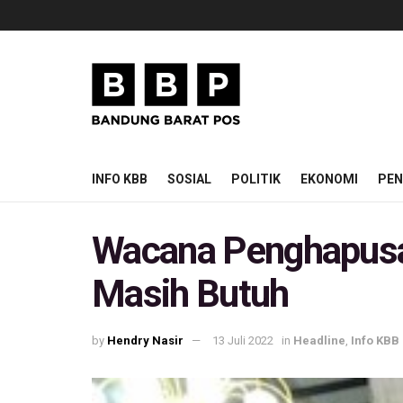
INFO KBB
SOSIAL
POLITIK
EKONOMI
PEN
Wacana Penghapusan
Masih Butuh
by
Hendry Nasir
13 Juli 2022
in
Headline
,
Info KBB