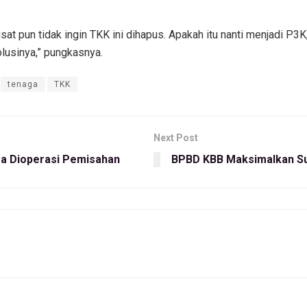
sat pun tidak ingin TKK ini dihapus. Apakah itu nanti menjadi P3K,
olusinya,” pungkasnya.
tenaga
TKK
Next Post
ra Dioperasi Pemisahan
BPBD KBB Maksimalkan Sup