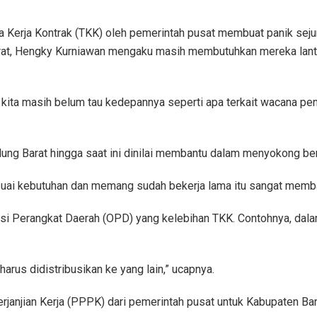
Kerja Kontrak (TKK) oleh pemerintah pusat membuat panik sej
rat, Hengky Kurniawan mengaku masih membutuhkan mereka lanta
, kita masih belum tau kedepannya seperti apa terkait wacana pe
ng Barat hingga saat ini dinilai membantu dalam menyokong berj
uai kebutuhan dan memang sudah bekerja lama itu sangat memban
si Perangkat Daerah (OPD) yang kelebihan TKK. Contohnya, dala
arus didistribusikan ke yang lain,” ucapnya.
rjanjian Kerja (PPPK) dari pemerintah pusat untuk Kabupaten Ba