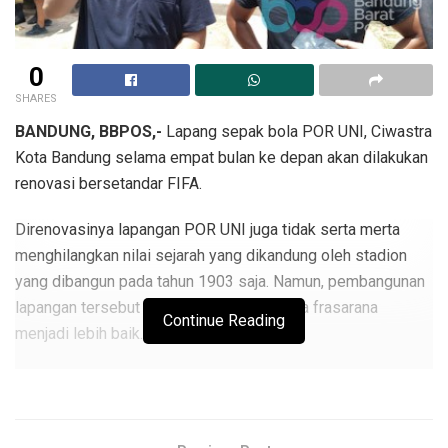
0
SHARES
BANDUNG, BBPOS,-
Lapang sepak bola POR UNI, Ciwastra
Kota Bandung selama empat bulan ke depan akan dilakukan
renovasi bersetandar FIFA.
Direnovasinya lapangan POR UNI juga tidak serta merta
menghilangkan nilai sejarah yang dikandung oleh stadion
yang dibangun pada tahun 1903 saja. Namun, pembangunan
lapangan tersebut untuk menunjang sarana frasarana
Continue Reading
menjadi lebih baik.
Diketahui, pada 24 Oktober lalu telah dilakukan peletakan
batu pertama, selain itu lapangan tersebut nantinya akan
berganti nama menjadi Jebretmedia.