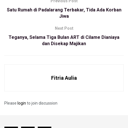
Previous Post
Valentino Simanjuntak selaku CEO Jebreeetmedia
Satu Rumah di Padalarang Terbakar, Tida Ada Korban
menyebutkan perubahan nama Lapangan POR UNI ke UNI
Jiwa
Jebretmedia arena tidak akan mengubah sejarah UNI.
Next Post
“Poin pertamanya mau merebuah stadion ini bukan artinya
Teganya, Selama Tiga Bulan ART di Cilame Dianiaya
merubah sejarahnya justru kita ingin menambah kwalitas
dan Disekap Majikan
lapangan,” ujar Valentino menyaksikan acara Fourfeo yang
digagas Jebreeetmedia di Lapangan POR UNI Bandung,
Minggu (30/10/2022).
Menurutnya, lapang POR UNI menghasilkan banyak pemain
Fitria Aulia
handal yang kini bermain di Persib Bandung. Karena itu,
dengan merenovasi lapang itu menjadi apresiasi dirinya
terhadap sepak bola.
Please
login
to join discussion
“Tentunya dengan direnovasi lapang ini diharapkan nantinya
bisa lebih ramai dan pemainnya pun bisa lebih berprestasi
lagi,” ujarnya.