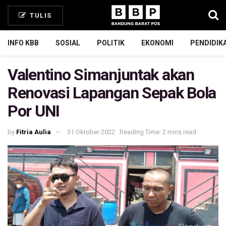
TULIS
INFO KBB
SOSIAL
POLITIK
EKONOMI
PENDIDIK
Valentino Simanjuntak akan
Renovasi Lapangan Sepak Bola
Por UNI
by
Fitria Aulia
31 Oktober 2022
Reading Time: 2 mins read