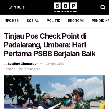
TULIS
INFO KBB
SOSIAL
POLITIK
EKONOMI
PENDIDIK
Tinjau Pos Check Point di
Padalarang, Umbara: Hari
Pertama PSBB Berjalan Baik
by
Suwitno Gimnastiar
22 April 2020
Reading Time: 2 mins read