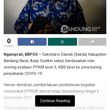
0
SHARES
Ngamprah, BBPOS –
Sekretaris Daerah (Sekda) Kabupaten
Bandung Barat, Asep Sodikin sebut, berdasarkan nilai
scoring evaluasi PPKM level 3, KBB turun ke zona kuning
penyebaran COVID-19.
Namun demikian, pemberlakuan pembatasan kegiatan
masyarakat (PPKM) darurat tetap diperpanjang hingga 6
September 2021.
Continue Reading
“Hasil evaluasi dari Provinsi Jawa Barat, wilayah KBB level