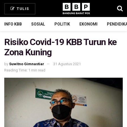
TULIS
INFO KBB
SOSIAL
POLITIK
EKONOMI
PENDIDIK
Risiko Covid-19 KBB Turun ke
Zona Kuning
by
Suwitno Gimnastiar
31 Agustus 2021
Reading Time: 1 min read