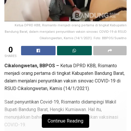
Ketua DPRD KBB, Rismanto menjadi orang pertama di tingkat Kabupaten
Bandung Barat, dalam menjalani penyuntikan vaksin sinovac COVID-19 di RSUD
Cikalongwetan, Kamis (14/1/2021). Foto: BBPOS/Suwitno
0
SHARES
Cikalongwetan, BBPOS –
Ketua DPRD KBB, Rismanto
menjadi orang pertama di tingkat Kabupaten Bandung Barat,
dalam menjalani penyuntikan vaksin sinovac COVID-19 di
RSUD Cikalongwetan, Kamis (14/1/2021).
Saat penyuntikan Covid-19, Rismanto didampingi Wakil
Bupati Bandung Barat, Hengki Kurniawan. Hal itu,
menunjukkan bahwa KBB padu menyukseskan vaksinasi
Continue Reading
COVID-19.