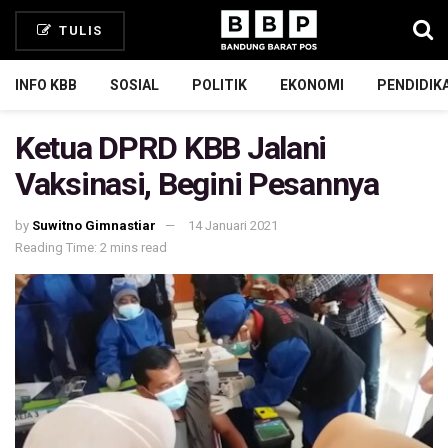
TULIS
INFO KBB
SOSIAL
POLITIK
EKONOMI
PENDIDIK
Ketua DPRD KBB Jalani
Vaksinasi, Begini Pesannya
by
Suwitno Gimnastiar
14 Januari 2021
Reading Time: 2 mins read