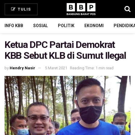
TULIS
INFO KBB
SOSIAL
POLITIK
EKONOMI
PENDIDIK
Ketua DPC Partai Demokrat
KBB Sebut KLB di Sumut Ilegal
by
Hendry Nasir
5 Maret 2021
Reading Time: 1 min read