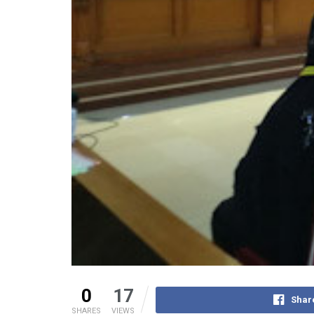
0
17
Shar
SHARES
VIEWS