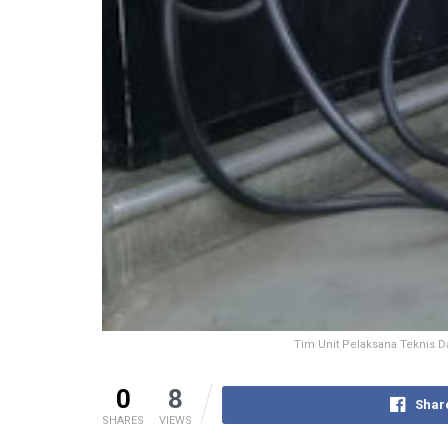
Tim Unit Pelaksana Teknis 
0
8
Shar
SHARES
VIEWS