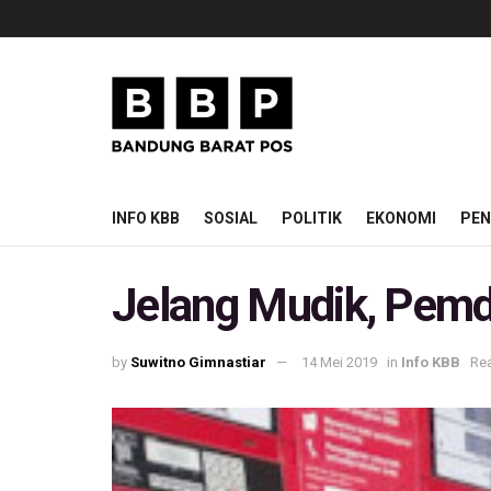
INFO KBB
SOSIAL
POLITIK
EKONOMI
PEN
Jelang Mudik, Pemd
by
Suwitno Gimnastiar
14 Mei 2019
in
Info KBB
Rea