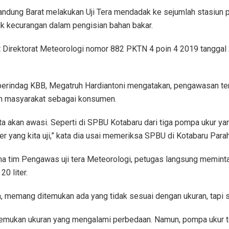
ndung Barat melakukan Uji Tera mendadak ke sejumlah stasiun
tik kecurangan dalam pengisian bahan bakar.
t Direktorat Meteorologi nomor 882 PKTN 4 poin 4 2019 tanggal 
rindag KBB, Megatruh Hardiantoni mengatakan, pengawasan ters
an masyarakat sebagai konsumen.
ita akan awasi. Seperti di SPBU Kotabaru dari tiga pompa ukur yan
 yang kita uji,” kata dia usai memeriksa SPBU di Kotabaru Para
sama tim Pengawas uji tera Meteorologi, petugas langsung memi
0 liter.
 memang ditemukan ada yang tidak sesuai dengan ukuran, tapi sel
emukan ukuran yang mengalami perbedaan. Namun, pompa ukur 