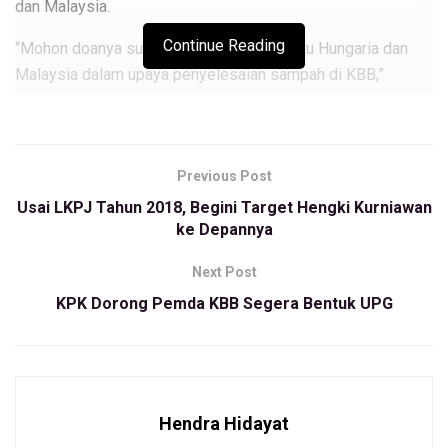
dan Malaysia.
Continue Reading
“Mohon doanya sudah ada dua negara yaitu Hungaria dan
Malaysia dalam upaya penyelesaian sampah di KBB,”
ujarnya usai Rapat Paripurna DPRD KBB mengenai LKJP
2018, bertempat di Hotel San Griya Resort, Lembang,
Selasa (30/4/2019).
Previous Post
Ia menjelaskan, untuk investor yang akan bekerjasama dari
Usai LKPJ Tahun 2018, Begini Target Hengki Kurniawan
Hungaria, Pemda Bandung Barat harus menyertakan modal
ke Depannya
selain tempat.
Next Post
Sementara investor dari Malaysia, Pemda KBB hanya
KPK Dorong Pemda KBB Segera Bentuk UPG
menyediakan lahannya saja untuk dibangun menjadi tempat
pengolahan sampah.
“Saya harap bisa bekerjasama dengan Malaysia karena
semuanya dari sana, mulai dari penyediaan armada hingga
Hendra Hidayat
bangunannya,” papar hengki.