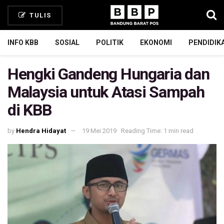
TULIS
INFO KBB
SOSIAL
POLITIK
EKONOMI
PENDIDIK
Hengki Gandeng Hungaria dan
Malaysia untuk Atasi Sampah
di KBB
by
Hendra Hidayat
19 Mei 2019
Reading Time: 1 min read